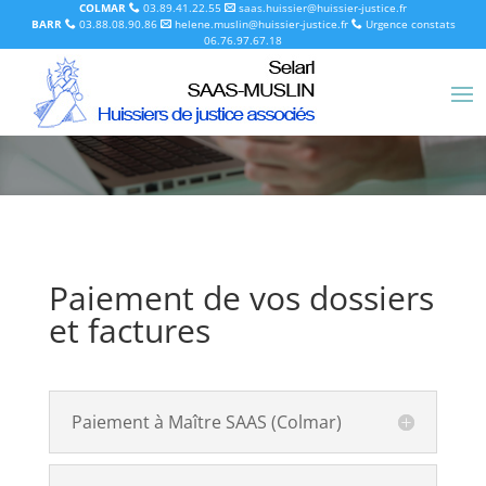
COLMAR
03.89.41.22.55
saas.huissier@huissier-justice.fr
BARR
03.88.08.90.86
helene.muslin@huissier-justice.fr
Urgence constats
06.76.97.67.18
Moyens de paiement
Paiement de vos dossiers
et factures
Paiement à Maître SAAS (Colmar)